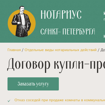
НОТАРИУС
САНКТ- ПЕТЕРБУРГА
Главная
/
Отдельные виды нотариальных действий
/ До
Договор купли-пр
Заказать услугу
Отказ соседей при продаже комнаты в коммунальн