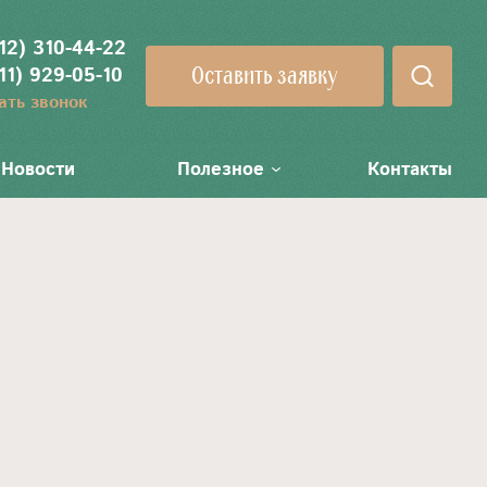
12) 310-44-22
Оставить заявку
11) 929-05-10
ать звонок
Новости
Полезное
Контакты
оров и
Вопросы-ответы
Договор ренты квартиры
Депозит
Вызвать нотариуса на дом
е имущества
Депозит нотариуса
Отзывы
в векселей
Депозит нотариуса при банкротстве
Вакансии
жи
Депозит нотариуса при
е алиментов
принудительном выкупе ценных
бумаг
 в праве
ртиру (договор
Депозит нотариуса при сделках с
недвижимостью (для проведения
расчетов)
жи квартиры