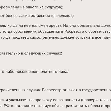
формлена на одного из супругов);
т без согласия остальных владельцев).
в, когда на нее наложен арест). Но оно обязательно долж
 тогда собственник обращается в Росреестр с соответств
я, тогда продавец самостоятельно должен устранить все пр
бязательно в следующих случаях:
ого либо несовершеннолетнего лица;
еречисленных случаях Росреестр откажет в государственно
елки указывает на проверку ее законности (проверяется в
ва РФ о нотариате нотариус обязан разъяснить обеим стор