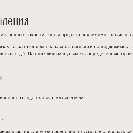
мления
усмотренных законом, купля-продажа недвижимости выполня
ем (ограничением права собственности на недвижимость, к
иков и т. д.). Данные лица могут иметь определенные пра
и;
жизненного содержания с иждивением;
е:
иком квартиры, другой наследник не успел реализовать сво