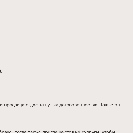
);
 продавца о достигнутых договоренностях. Также он
раке, тогда также приглашаются их супруги, чтобы