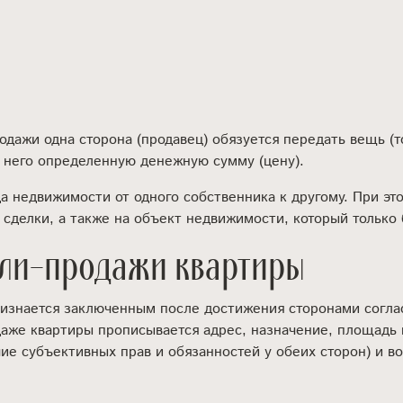
участников Общества с
Соглашение о раздел
ограниченной ответственностью
имущества супругов
Удостоверение Протокола собрания
Договор залога недв
участников Акционерного общества
Договор купли-прода
Свидетельство удостоверений
квартире
принятия решений
Оформление наследс
Нотариальное удостоверение
родажи одна сторона (продавец) обязуется передать вещь (т
оферты и акцепта
Морской протест
за него определенную денежную сумму (цену).
Удостоверение завещаний
Выписка из Реестра 
залоге движимого им
Удостоверение оферты и акцепта
а недвижимости от одного собственника к другому. При эт
сделки, а также на объект недвижимости, который только 
Безотзывная доверен
Удостоверение доверенностей
Регистрация недвижи
Заверение перевода документа с
пли-продажи квартиры
нотариуса
иностранного языка
Регистрация уведомл
Дистанционное удостоверение
недвижимого имущес
сделок
ризнается заключенным после достижения сторонами согла
Подача формы Р1400
Осмотр и заверение в Макс
даже квартиры прописывается адрес, назначение, площадь 
15
ие субъективных прав и обязанностей у обеих сторон) и в