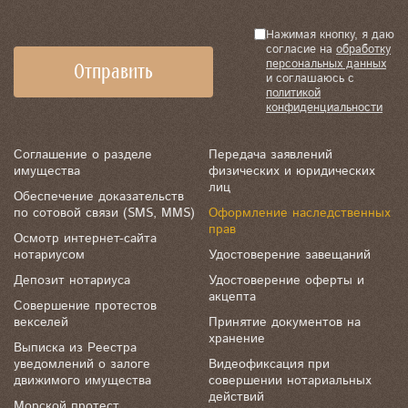
Нажимая кнопку, я даю
согласие на
обработку
персональных данных
и соглашаюсь с
политикой
конфиденциальности
Соглашение о разделе
Передача заявлений
имущества
физических и юридических
лиц
Обеспечение доказательств
по сотовой связи (SMS, MMS)
Оформление наследственных
прав
Осмотр интернет-сайта
нотариусом
Удостоверение завещаний
Депозит нотариуса
Удостоверение оферты и
акцепта
Совершение протестов
векселей
Принятие документов на
хранение
Выписка из Реестра
уведомлений о залоге
Видеофиксация при
движимого имущества
совершении нотариальных
действий
Морской протест