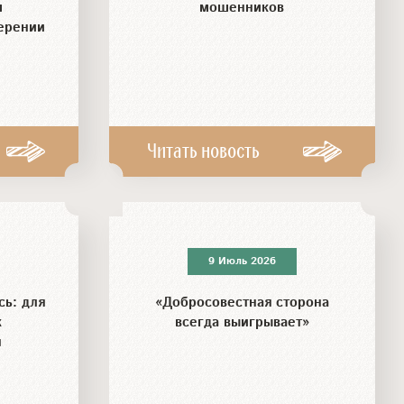
м
мошенников
ерении
Читать новость
9 Июль 2026
сь: для
«Добросовестная сторона
к
всегда выигрывает»
я