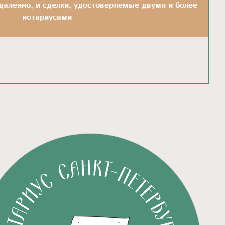
аленно, и сделки, удостоверяемые двумя и более
нотариусами
-