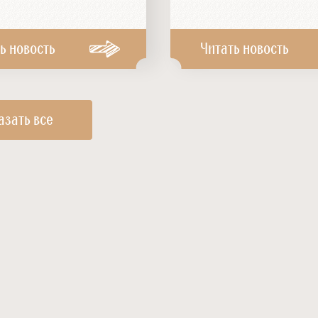
ь новость
Читать новость
азать все