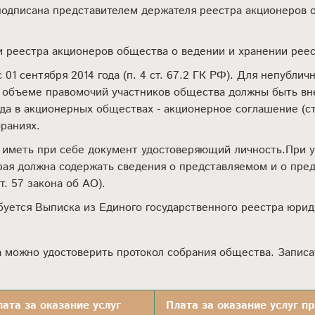
подписана представителем держателя реестра акционеров
 реестра акционеров общества о ведении и хранении реес
1 сентября 2014 года (п. 4 ст. 67.2 ГК РФ). Для непубли
м объеме правомочий участников общества должны быть вн
4 года в акционерных обществах - акционерное соглашение (
раниях.
иметь при себе документ удостоверяющий личность.При у
рая должна содержать сведения о представляемом и о пред
т. 57 закона об АО).
буется Выписка из Единого государственного реестра юри
 можно удостоверить протокол собрания общества. Записа
лата за оказание услуг
Плата за оказание услуг п