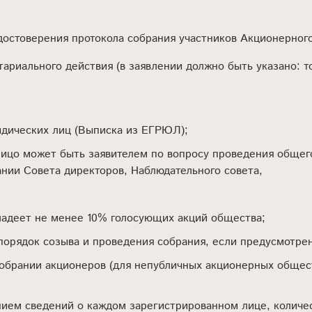
участников Общества с
Соглашение о раздел
ограниченной ответственностью
имущества супругов
Удостоверение Протокола собрания
достоверения протокола собрания участников Акционерног
Договор залога недв
участников Акционерного общества
ариального действия (в заявлении должно быть указано: то
Договор купли-прода
Свидетельство удостоверений
квартире
принятия решений
Оформление наследс
Нотариальное удостоверение
оферты и акцепта
Морской протест
идических лиц (Выписка из ЕГРЮЛ);
Удостоверение завещаний
Выписка из Реестра 
залоге движимого им
Удостоверение оферты и акцепта
ицо может быть заявителем по вопросу проведения общег
нии Совета директоров, Наблюдательного совета,
Безотзывная доверен
Удостоверение доверенностей
Регистрация недвижи
Заверение перевода документа с
нотариуса
иностранного языка
адеет не менее 10% голосующих акций общества;
Регистрация уведомл
Дистанционное удостоверение
недвижимого имущес
сделок
рядок созыва и проведения собрания, если предусмотрены 
Подача формы Р1400
Осмотр и заверение в Макс
брании акционеров (для непубличных акционерных обществ
15
ием сведений о каждом зарегистрированном лице, количес