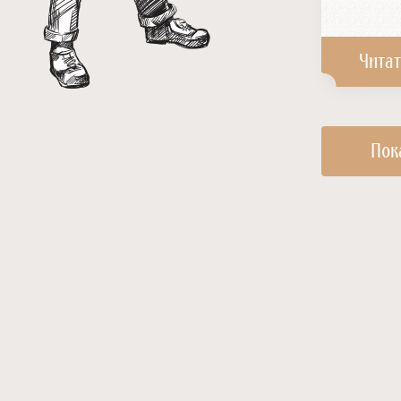
Читат
Пок