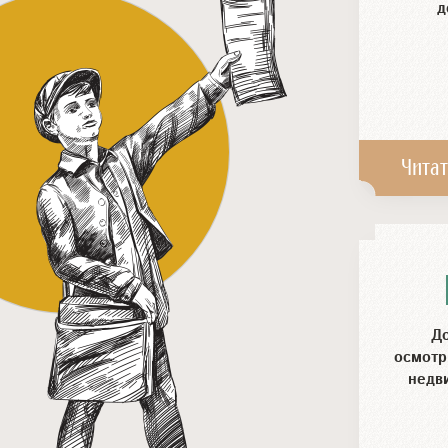
д
Читат
До
осмотр
недв