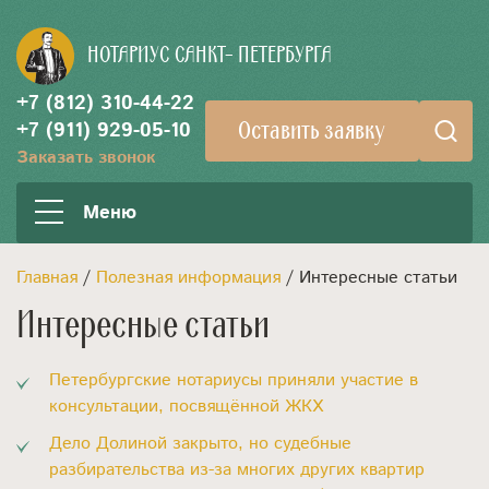
НОТАРИУС
САНКТ- ПЕТЕРБУРГА
+7 (812) 310-44-22
Оставить заявку
+7 (911) 929-05-10
Заказать звонок
Меню
Главная
/
Полезная информация
/ Интересные статьи
Интересные статьи
Петербургские нотариусы приняли участие в
консультации, посвящённой ЖКХ
Дело Долиной закрыто, но судебные
разбирательства из-за многих других квартир